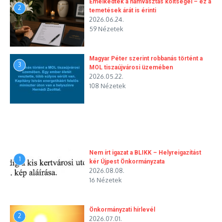
Emelkedtek a hamvasztás költségei – ez a
2
temetések árát is érinti
2026.06.24.
59 Nézetek
Magyar Péter szerint robbanás történt a
3
MOL tiszaújvárosi üzemében
2026.05.22.
108 Nézetek
Nem írt igazat a BLIKK – Helyreigazítást
1
kér Újpest Önkormányzata
2026.08.08.
16 Nézetek
Önkormányzati hírlevél
2
2026.07.01.