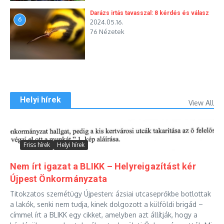
Darázs irtás tavasszal: 8 kérdés és válasz
6
2024.05.16.
76 Nézetek
Helyi hírek
View All
Friss hírek
Helyi hírek
Nem írt igazat a BLIKK – Helyreigazítást kér
Újpest Önkormányzata
Titokzatos szemétügy Újpesten: ázsiai utcaseprőkbe botlottak
a lakók, senki nem tudja, kinek dolgozott a külföldi brigád –
címmel írt a BLIKK egy cikket, amelyben azt állítják, hogy a