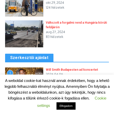
okt 29, 2024
124 Nézetek
Változott a forgalmi rend a Hungária körúti
felüljárón
aug 27, 2024
83 Nézetek
Szerkesztői ajánlat
Will Smith Budapesten ad koncertet
1
2025.04.05.
103 Nézetek
A weboldal cookie-kat használ annak érdekében, hogy a lehető
legjobb felhasználói élményt nyújtsa. Amennyiben Ön folytatja a
böngészést a weboldalunkon, azt úgy tekintjük, hogy nincs
kifogása a tőlünk érkező cookie-k fogadása ellen.
Cookie
Budapest és Pest megye lakóit két
2
különleges eseményre hívják meg
settings
Elfogadom
áprilisban
2025.03.19.