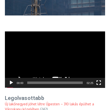
Videólejátszó
00:00
02:25
Legolvasottabb
Új lakónegyed jöhet létre Újpesten – 310 lakás épülhet a
Városkapu közelében
(242)