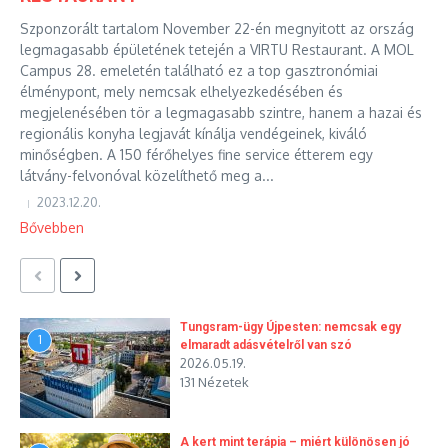
Szponzorált tartalom November 22-én megnyitott az ország
legmagasabb épületének tetején a VIRTU Restaurant. A MOL
Campus 28. emeletén található ez a top gasztronómiai
élménypont, mely nemcsak elhelyezkedésében és
megjelenésében tör a legmagasabb szintre, hanem a hazai és
regionális konyha legjavát kínálja vendégeinek, kiváló
minőségben. A 150 férőhelyes fine service étterem egy
látvány-felvonóval közelíthető meg a...
2023.12.20.
Bővebben
Tungsram-ügy Újpesten: nemcsak egy
1
elmaradt adásvételről van szó
2026.05.19.
131 Nézetek
A kert mint terápia – miért különösen jó