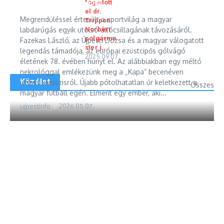
fogadott
László (1947–2026)
el dr.
Megrendüléssel értesült a sportvilág a magyar
Trippon
labdarúgás egyik utolsó állócsillagának távozásáról.
Norbert
polgárme
Fazekas László, az Újpesti Dózsa és a magyar válogatott
ster j...
legendás támadója, az európai ezüstcipős gólvágó
2025.09.07.
életének 78. évében hunyt el. Az alábbiakban egy méltó
nekrológgal emlékezünk meg a „Kapa” becenéven
Közélet
ismert klasszisról. Újabb pótolhatatlan űr keletkezett a
Összes
magyar futball egén. Elment egy ember, aki...
ujpestinfo
2026.05.07.