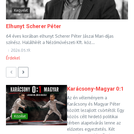
Kegyelet
Elhunyt Scherer Péter
64 éves korában elhunyt Scherer Péter Jászai Mari-díjas
színész. Halálhírét a Nézőművészeti Kft. köz...
2026.05.19.
Érdekel
Karácsony-Magyar 0:1
Az én véleményem a
Karácsony és Magyar Péter
között lezajlott csörtétől: Egy
közös célt hirdető politikai
Közélet
térben alapelvárás lenne az
előzetes egyeztetés. Két