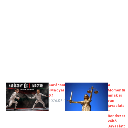
Karácsony
A
-Magyar
Momentu
0:1
mnak is
2026.05.06.
van
javaslata
–
Rendszer
váltó
Javaslatc