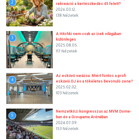
2
rekreáció a kertészkedés 45 felett?
2026.03.12.
138 Nézetek
A Hitchki nem csak az ízek világában
3
különleges
2025.08.05.
117 Nézetek
Az esküvő varázsa: Miért fontos a profi
4
esküvői DJ és a tökéletes bevonuló zene?
2025.02.02.
103 Nézetek
Nemzetközi kongresszus az MVM Dome-
5
ban és a Groupama Arénában
2024.07.09.
153 Nézetek