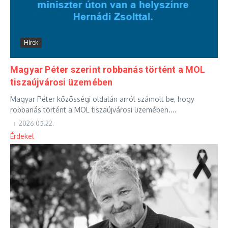
Hírek
Magyar Péter szerint robbanás történt a MOL
tiszaújvárosi üzemében
Magyar Péter közösségi oldalán arról számolt be, hogy
robbanás történt a MOL tiszaújvárosi üzemében....
2026.05.22.
Érdekel