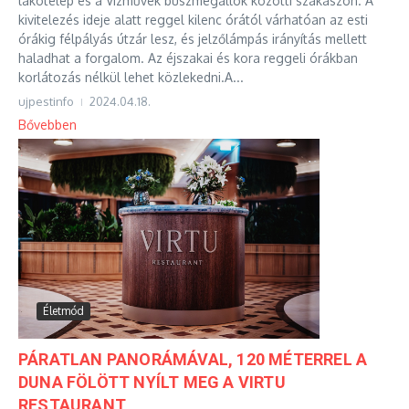
lakótelep és a Vízművek buszmegállók közötti szakaszon. A
kivitelezés ideje alatt reggel kilenc órától várhatóan az esti
órákig félpályás útzár lesz, és jelzőlámpás irányítás mellett
haladhat a forgalom. Az éjszakai és kora reggeli órákban
korlátozás nélkül lehet közlekedni.A...
ujpestinfo
2024.04.18.
Bővebben
Életmód
PÁRATLAN PANORÁMÁVAL, 120 MÉTERREL A
DUNA FÖLÖTT NYÍLT MEG A VIRTU
RESTAURANT