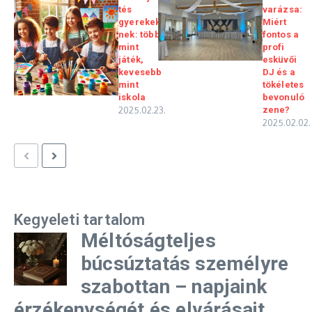
tés
varázsa:
gyerekek
Miért
nek: több
fontos a
mint
profi
játék,
esküvői
kevesebb
DJ és a
mint
tökéletes
iskola
bevonuló
2025.02.23.
zene?
2025.02.02.
Kegyeleti tartalom
Méltóságteljes
búcsúztatás személyre
szabottan – napjaink
érzékenységét és elvárásait