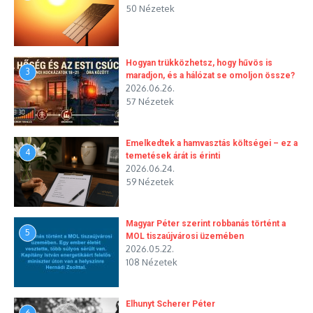
50 Nézetek
Hogyan trükközhetsz, hogy hűvös is
3
maradjon, és a hálózat se omoljon össze?
2026.06.26.
57 Nézetek
Emelkedtek a hamvasztás költségei – ez a
4
temetések árát is érinti
2026.06.24.
59 Nézetek
Magyar Péter szerint robbanás történt a
5
MOL tiszaújvárosi üzemében
2026.05.22.
108 Nézetek
Elhunyt Scherer Péter
6