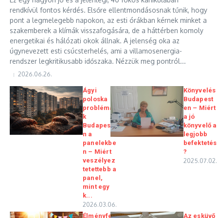
rendkívül fontos kérdés. Elsőre ellentmondásosnak tűnik, hogy
pont a legmelegebb napokon, az esti órákban kérnek minket a
szakemberek a klímák visszafogására, de a háttérben komoly
energetikai és hálózati okok állnak. A jelenség oka az
úgynevezett esti csúcsterhelés, ami a villamosenergia-
rendszer legkritikusabb időszaka. Nézzük meg pontról...
2026.06.26.
Ágyi
Könyvelés
poloska
Budapest
problémá
en – Miért
k
a jó
Budapeste
könyvelő a
n a
legjobb
panelekbe
befektetés
n – Miért
?
veszélyez
2025.07.02.
tetettebb a
panel,
mint egy
k...
2026.03.06.
Élményfes
Az esküvő