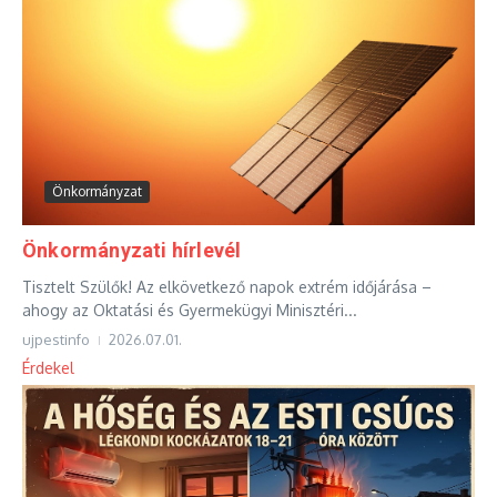
Önkormányzat
Önkormányzati hírlevél
Tisztelt Szülők! Az elkövetkező napok extrém időjárása –
ahogy az Oktatási és Gyermekügyi Minisztéri...
ujpestinfo
2026.07.01.
Érdekel