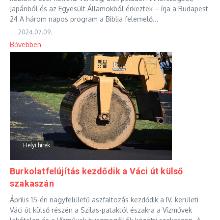
Japánból és az Egyesült Államokból érkeztek – írja a Budapest
24 A három napos program a Biblia felemelő...
2024.07.09.
Bővebben
Helyi hírek
Burkolatfelújítás kezdődik a Váci út külső
szakaszán
Április 15-én nagyfelületű aszfaltozás kezdődik a IV. kerületi
Váci út külső részén a Szilas-pataktól északra a Vízművek