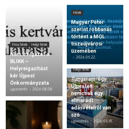
Hírek
Magyar Péter
szerint robbanás
történt a MOL
tiszaújvárosi
Friss hírek
Helyi hírek
üzemében
Nem írt igazat a
2026.05.22.
BLIKK –
Déri Tibor volt polgármester
Helyreigazítást
Helyi hírek
kér Újpest
Tungsram-ügy
Önkormányzata
Újpesten:
ujpestinfo
2026.08.08.
nemcsak egy
elmaradt
adásvételről van
szó
ujpestinfo
2026.05.19.
Hírek