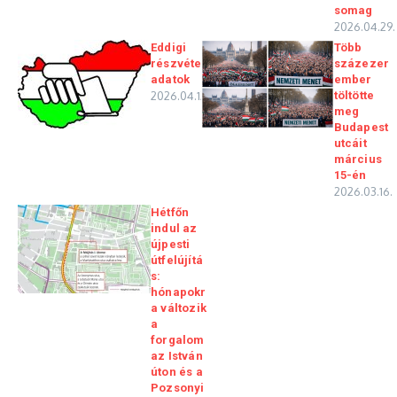
somag
2026.04.29.
Eddigi
Több
részvételi
százezer
adatok
ember
2026.04.12.
töltötte
meg
Budapest
utcáit
március
15-én
2026.03.16.
Hétfőn
indul az
újpesti
útfelújítá
s:
hónapokr
a változik
a
forgalom
az István
úton és a
Pozsonyi