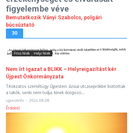
figyelembe véve
Bemutatkozik Ványi Szabolcs, polgári
búcsúztató
30
Friss hírek
Helyi hírek
Nem írt igazat a BLIKK – Helyreigazítást kér
Újpest Önkormányzata
Titokzatos szemétügy Újpesten: ázsiai utcaseprőkbe botlottak
a lakók, senki nem tudja, kinek dolgozo...
ujpestinfo
2026.08.08.
Érdekel