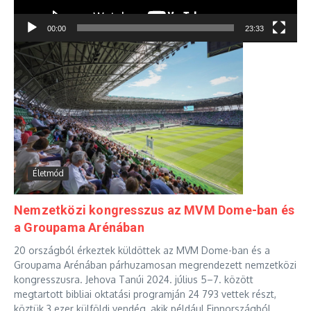
00:00
23:33
Életmód
Nemzetközi kongresszus az MVM Dome-ban és
a Groupama Arénában
20 országból érkeztek küldöttek az MVM Dome-ban és a
Groupama Arénában párhuzamosan megrendezett nemzetközi
kongresszusra. Jehova Tanúi 2024. július 5–7. között
megtartott bibliai oktatási programján 24 793 vettek részt,
köztük 3 ezer külföldi vendég, akik például Finnországból,