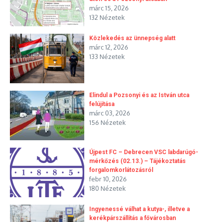
márc 15, 2026
132 Nézetek
Közlekedés az ünnepség alatt
márc 12, 2026
133 Nézetek
Elindul a Pozsonyi és az István utca
felújítása
márc 03, 2026
156 Nézetek
Újpest FC – Debrecen VSC labdarúgó-
mérkőzés (02.13.) – Tájékoztatás
forgalomkorlátozásról
febr 10, 2026
180 Nézetek
Ingyenessé válhat a kutya-, illetve a
kerékpárszállítás a fővárosban