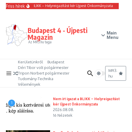
Ugrás a tartalomhoz
Friss hírek
Nem írt igazat a BLIKK – Helyreigazítást kér Újpest Önkormányzata
Emelkedtek 
Budapest 4 - Újpesti
Main
Magazin
Menu
Az MR3.hu tagja
Kerületünkről
Budapest
Déri Tibor volt polgármester
MR3.
Tripon Norbert polgármester
hu
Tudomány-Technika
Vélemények
Nem írt igazat a BLIKK – Helyreigazítást
1
kér Újpest Önkormányzata
2026.08.08.
16 Nézetek