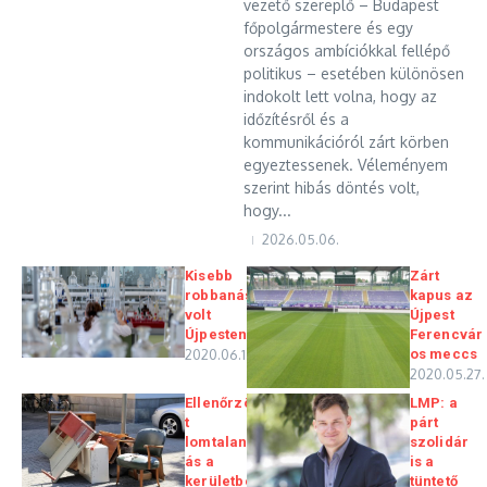
vezető szereplő – Budapest
főpolgármestere és egy
országos ambíciókkal fellépő
politikus – esetében különösen
indokolt lett volna, hogy az
időzítésről és a
kommunikációról zárt körben
egyeztessenek. Véleményem
szerint hibás döntés volt,
hogy...
2026.05.06.
Kisebb
Zárt
robbanás
kapus az
volt
Újpest
Újpesten
Ferencvár
2020.06.15.
os meccs
2020.05.27.
Ellenőrzöt
LMP: a
t
párt
lomtalanít
szolidár
ás a
is a
kerületbe
tüntető