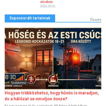
utcában
2026.03.15.
Szponzorált tartalmak
Összes
Szakikereső
Hogyan trükközhetsz, hogy hűvös is maradjon,
és a hálózat se omoljon össze?
Ez egy nagyon jó és a jelenlegi, 40 fokos kánikulában