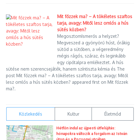
Mit főzzek ma? – A tökéletes szaftos
tarja, avagy: Mitől lesz omlós a hús
sütés közben?
MegosztomIsmerős a helyzet?
Megveszed a gyönyörű húst, órákig
sütöd a sütőben, a végeredmény
mégis rágós, száraz, és leginkább
egy cipőtalpra emlékeztet. A hús
sütése nem szerencsejáték, hanem színtiszta kémia és The
post Mit főzzek ma? – A tökéletes szaftos tarja, avagy: Mitől
lesz omlós a hús sütés közben? appeared first on Mit főzzek
ma?.
Közlekedés
Kultur
Életmód
Hétfőn indul az újpesti útfelújítás:
hónapokra változik a forgalom az István
úton és a Pozsonyi utcában