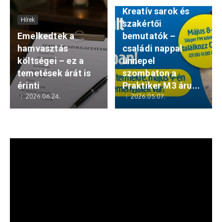
Kreatív sarok és
Hírek
szakértői
Emelkedtek a
bemutatók –
hamvasztás
családi nappal
költségei – ez a
ünnepel
temetések árát is
szombaton a
érinti
Praktiker M3 áru...
2026.06.24.
2026.05.07.
Videólejátszó