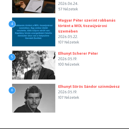
2026.06.24.
57 Nézetek
Magyar Péter szerint robbanás
4
történt a MOL tiszaújvárosi
üzemében
2026.05.22.
107 Nézetek
Elhunyt Scherer Péter
5
2026.05.19.
100 Nézetek
Elhunyt Sörös Sándor színművész
6
2026.05.19.
107 Nézetek