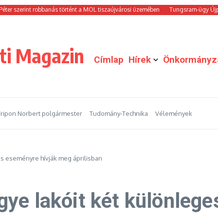
rint robbanás történt a MOL tiszaújvárosi üzemében
Tungsram-ügy Újpesten: n
ti Magazin
Címlap
Hírek
Önkormányz
Tripon Norbert polgármester
Tudomány-Technika
Vélemények
es eseményre hívják meg áprilisban
ye lakóit két különlege