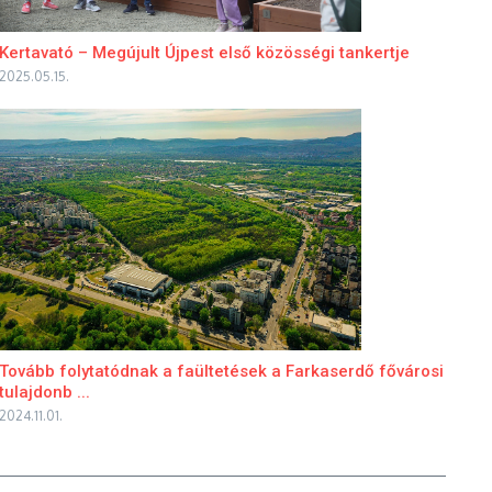
Kertavató – Megújult Újpest első közösségi tankertje
2025.05.15.
Tovább folytatódnak a faültetések a Farkaserdő fővárosi
tulajdonb ...
2024.11.01.