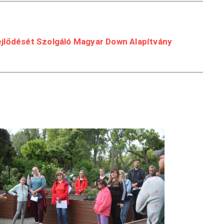
jlődését Szolgáló Magyar Down Alapítvány