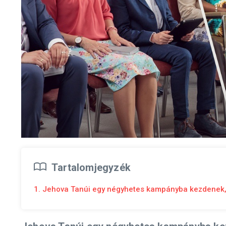
Tartalomjegyzék
1. Jehova Tanúi egy négyhetes kampányba kezdenek,