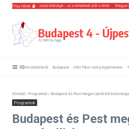
Ugrás a tartalomhoz
Friss hírek
lkedtek a hamvasztás költségei – ez a temetések árát is érinti
Magyar Péter sze
Budapest 4 - Újpes
Az MR3.hu tagja
Kerületünkről
Budapest
Déri Tibor volt polgármester
Főoldal
/
Programok
/
Budapest és Pest megye lakóit két különleg
Programok
Budapest és Pest meg