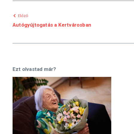
Előző
Autógyújtogatás a Kertvárosban
Ezt olvastad már?