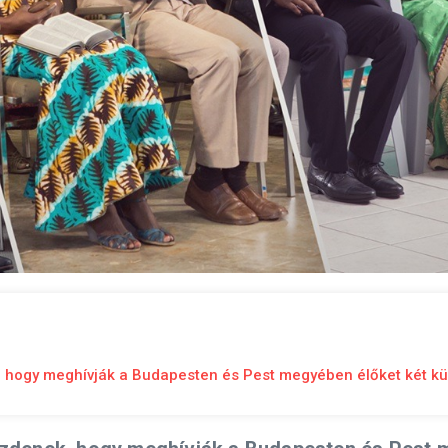
 hogy meghívják a Budapesten és Pest megyében élőket két k