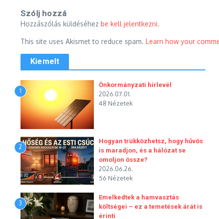
Szólj hozzá
Hozzászólás küldéséhez
be kell jelentkezni
.
This site uses Akismet to reduce spam.
Learn how your commen
Kiemelt
Önkormányzati hírlevél
1
2026.07.01.
48 Nézetek
Hogyan trükközhetsz, hogy hűvös
2
is maradjon, és a hálózat se
omoljon össze?
2026.06.26.
56 Nézetek
Emelkedtek a hamvasztás
3
költségei – ez a temetések árát is
érinti