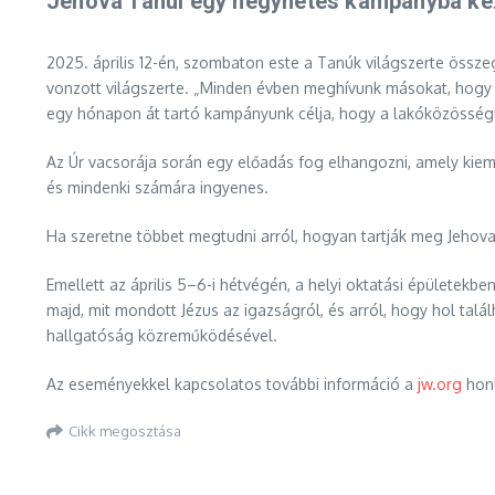
Jehova Tanúi egy négyhetes kampányba kez
2025. április 12-én, szombaton este a Tanúk világszerte össz
vonzott világszerte. „Minden évben meghívunk másokat, hogy 
egy hónapon át tartó kampányunk célja, hogy a lakóközösségü
Az Úr vacsorája során egy előadás fog elhangozni, amely kiem
és mindenki számára ingyenes.
Ha szeretne többet megtudni arról, hogyan tartják meg Jehova 
Emellett az április 5–6-i hétvégén, a helyi oktatási épületekb
majd, mit mondott Jézus az igazságról, és arról, hogy hol tal
hallgatóság közreműködésével.
Az eseményekkel kapcsolatos további információ a
jw.org
honl
Cikk megosztása