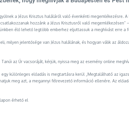
denek, hogy meghívják a Budapesten és Pest m
egyűlnek a Jézus Krisztus haláláról való évenkénti megemlékezésre. 
csatlakozzanak hozzánk a Jézus Krisztusról való megemlékezésen” – m
nkben élő lehető legtöbb emberhez eljuttassuk a meghívást erre a 
eli, milyen jelentősége van Jézus halálának, és hogyan válik az áldo
Tanúi az Úr vacsoráját, kérjük, nyissa meg az esemény online meghív
en egy különleges előadás is megtartásra kerül „Megtalálható az igaz
álhatjuk meg azt, a megannyi félrevezető információ ellenére. Az előa
apon érhető el