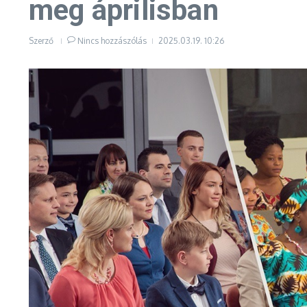
meg áprilisban
Szerző
Nincs hozzászólás
2025.03.19.
10:26