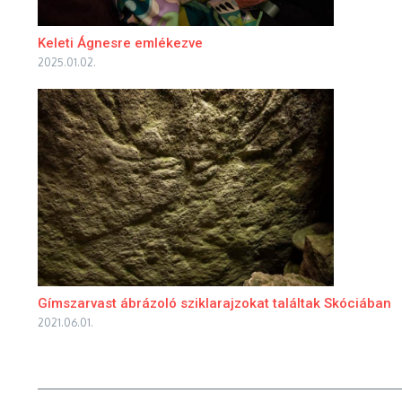
Keleti Ágnesre emlékezve
2025.01.02.
Gímszarvast ábrázoló sziklarajzokat találtak Skóciában
2021.06.01.