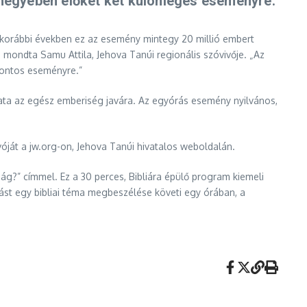
egyében élőket két különleges eseményre.
A korábbi években ez az esemény mintegy 20 millió embert
ondta Samu Attila, Jehova Tanúi regionális szóvivője. „Az
fontos eseményre.”
zata az egész emberiség javára. Az egyórás esemény nyilvános,
óját a jw.org-on, Jehova Tanúi hivatalos weboldalán.
ság?” címmel. Ez a 30 perces, Bibliára épülő program kiemeli
dást egy bibliai téma megbeszélése követi egy órában, a