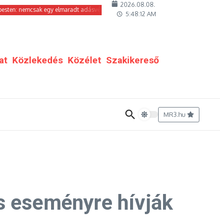
2026.08.08.
emcsak egy elmaradt adásvételről van szó
Kreatív sarok és szakértői bemutat
5:48:14 AM
at
Közlekedés
Közélet
Szakikereső
MR3.hu
s eseményre hívják