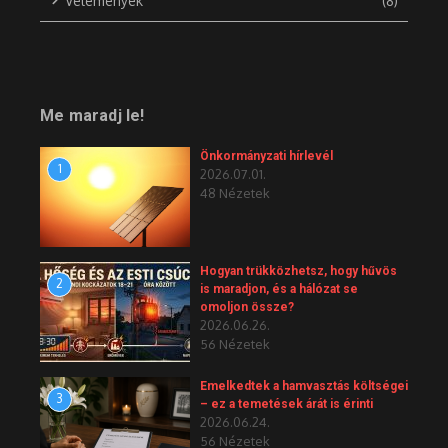
Vélemények
(8)
Me maradj le!
Önkormányzati hírlevél
1
2026.07.01.
48 Nézetek
Hogyan trükközhetsz, hogy hűvös
2
is maradjon, és a hálózat se
omoljon össze?
2026.06.26.
56 Nézetek
Emelkedtek a hamvasztás költségei
3
– ez a temetések árát is érinti
2026.06.24.
56 Nézetek