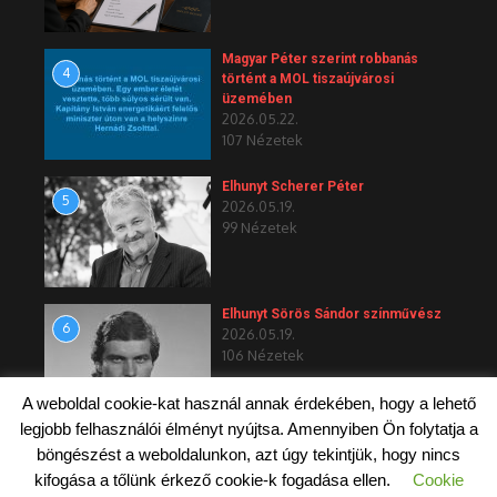
Magyar Péter szerint robbanás
4
történt a MOL tiszaújvárosi
üzemében
2026.05.22.
107 Nézetek
Elhunyt Scherer Péter
5
2026.05.19.
99 Nézetek
Elhunyt Sörös Sándor színművész
6
2026.05.19.
106 Nézetek
A weboldal cookie-kat használ annak érdekében, hogy a lehető
legjobb felhasználói élményt nyújtsa. Amennyiben Ön folytatja a
böngészést a weboldalunkon, azt úgy tekintjük, hogy nincs
kifogása a tőlünk érkező cookie-k fogadása ellen.
Cookie