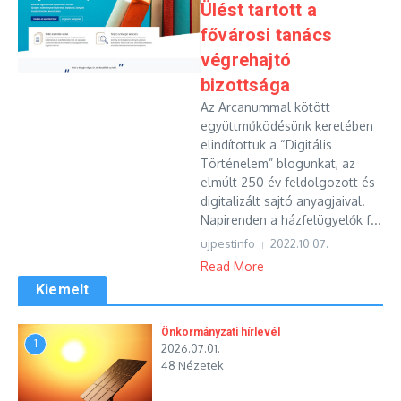
Ülést tartott a
fővárosi tanács
végrehajtó
bizottsága
Az Arcanummal kötött
együttműködésünk keretében
elindítottuk a “Digitális
Történelem” blogunkat, az
elmúlt 250 év feldolgozott és
digitalizált sajtó anyagjaival.
Napirenden a házfelügyelők f...
ujpestinfo
2022.10.07.
Read More
Kiemelt
Önkormányzati hírlevél
1
2026.07.01.
48 Nézetek