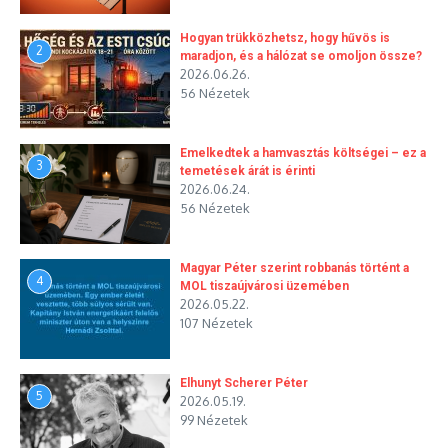
Hogyan trükközhetsz, hogy hűvös is
2
maradjon, és a hálózat se omoljon össze?
2026.06.26.
56 Nézetek
Emelkedtek a hamvasztás költségei – ez a
3
temetések árát is érinti
2026.06.24.
56 Nézetek
Magyar Péter szerint robbanás történt a
4
MOL tiszaújvárosi üzemében
2026.05.22.
107 Nézetek
Elhunyt Scherer Péter
5
2026.05.19.
99 Nézetek