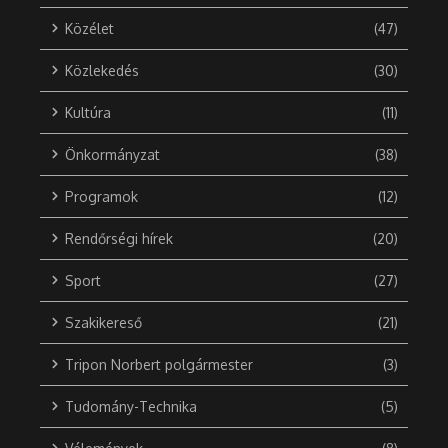
Közélet
(47)
Közlekedés
(30)
Kultúra
(11)
Önkormányzat
(38)
Programok
(12)
Rendőrségi hírek
(20)
Sport
(27)
Szakikereső
(21)
Tripon Norbert polgármester
(3)
Tudomány-Technika
(5)