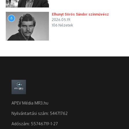
Elhunyt Sörös Sándor színművész
6
2026.05.19.
106 Nézetek
APEV Média MR3.hu
Nyilvántartási szám: 54471762
Adószám:
55746719-1-27