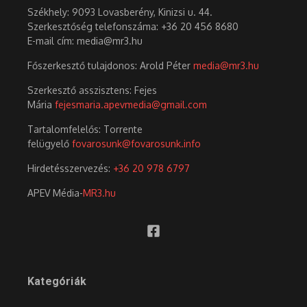
Székhely: 9093 Lovasberény, Kinizsi u. 44.
Szerkesztőség telefonszáma: +36 20 456 8680
E-mail cím: media@mr3.hu
Főszerkesztő tulajdonos: Arold Péter
media@mr3.hu
Szerkesztő asszisztens: Fejes
Mária
fejesmaria.apevmedia@gmail.com
Tartalomfelelős: Torrente
felügyelő
fovarosunk@fovarosunk.info
Hirdetésszervezés:
+36 20 978 6797
APEV Média-
MR3.hu
Kategóriák