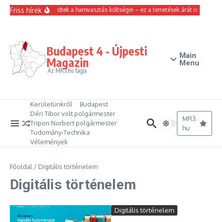
Ugrás a tartalomhoz
Friss hírek
Emelkedtek a hamvasztás költségei – ez a temetések árát is érinti
Budapest 4 - Újpesti
Main
Magazin
Menu
Az MR3.hu tagja
Kerületünkről
Budapest
Déri Tibor volt polgármester
MR3.
Tripon Norbert polgármester
hu
Tudomány-Technika
Vélemények
Főoldal
/
Digitális történelem
Digitális történelem
Digitális történelem