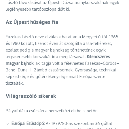
László távozásával az Újpesti Dózsa aranykorszakának egyik
legfényesebb tartóoszlopa dőlt ki.
Az Újpest hűséges fia
Fazekas László neve elválaszthatatlan a Megyeri úttól. 1965
és 1980 között, tizenöt éven át szolgálta a lila-fehéreket,
ezalatt pedig a magyar bajnokság történetének egyik
legsikeresebb korszakát írta meg társaival.
Kilencszeres
magyar bajnok
, aki tagja volt a félelmetes Fazekas–Göröcs–
Bene–Dunai II–Zámbó csatársornak. Gyorsasága, technikai
képzettsége és gólérzékenysége miatt Európa-szerte
tisztelték.
Világraszóló sikerek
Pályafutása csúcsán a nemzetközi elitbe is betört.
Európai Ezüstcipő:
Az 1979/80-as szezonban 36 góllal