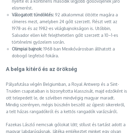
nyerte el a kontinens második legjobb góllövőjének járó
elismerést.
Válogatott tündöklés:
92 alkalommal öltötte magára a
címeres mezt, amelyben 24 gólt szerzett. Részt vett az
1978-as és az 1982-es világbajnokságon is. Utóbbin,
Salvador ellen két felejthetetlen gólt szerzett a 10–1-es
történelmi győzelem során.
Olimpiai bajnok:
1968-ban Mexikóvárosban állhatott a
dobogó legfelső fokára.
A belga kitérő és az örökség
Pályafutása végén Belgiumban, a Royal Antwerp és a Sint-
Truiden csapataiban is bizonyította klasszisát, majd edzőként is
ott telepedett le, de szívében mindvégig magyar maradt.
Mindig szerényen, mégis büszkén beszélt az újpesti sikerekről,
a telt házas rangadókról és a kettős rangadók varázsáról.
Fazekas László nemcsak gólokat lőtt; stílust és tartást adott a
magyar labdarúgásnak. Játéka emlékeztet minket egy olyan