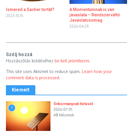
Ismered a Sacher tortát?
A Momentumnak is van
javaslata – Rendszerváltó
2023.10.15.
Javaslatcsomag
2026.04.29.
Szólj hozzá
Hozzászólás küldéséhez
be kell jelentkezni
.
This site uses Akismet to reduce spam.
Learn how your
comment data is processed.
Kiemelt
Önkormányzati hírlevél
1
2026.07.01.
48 Nézetek