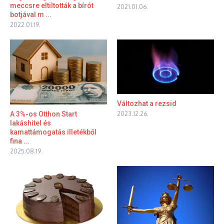
meccsre eltiltották a bírót
2021.01.06.
botjával m ...
2022.01.19.
Változhat a rezsid
A 3%-os Otthon Start
2023.12.26.
lakáshitel és
kamattámogatás illetékből
fina ...
2025.08.19.