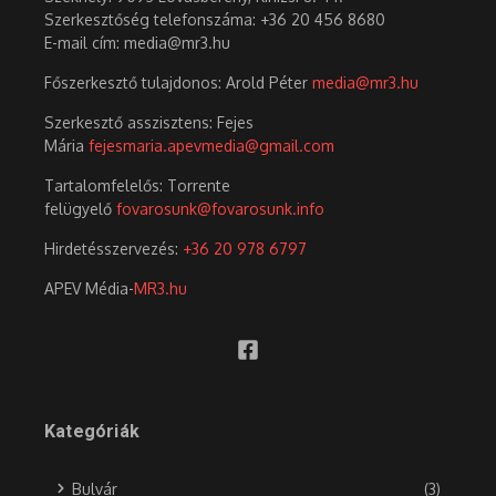
Szerkesztőség telefonszáma: +36 20 456 8680
E-mail cím: media@mr3.hu
Főszerkesztő tulajdonos: Arold Péter
media@mr3.hu
Szerkesztő asszisztens: Fejes
Mária
fejesmaria.apevmedia@gmail.com
Tartalomfelelős: Torrente
felügyelő
fovarosunk@fovarosunk.info
Hirdetésszervezés:
+36 20 978 6797
APEV Média-
MR3.hu
Kategóriák
Bulvár
(3)