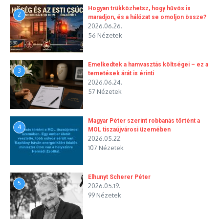
Hogyan trükközhetsz, hogy hűvös is
2
maradjon, és a hálózat se omoljon össze?
2026.06.26.
56 Nézetek
Emelkedtek a hamvasztás költségei – ez a
3
temetések árát is érinti
2026.06.24.
57 Nézetek
Magyar Péter szerint robbanás történt a
4
MOL tiszaújvárosi üzemében
2026.05.22.
107 Nézetek
Elhunyt Scherer Péter
5
2026.05.19.
99 Nézetek