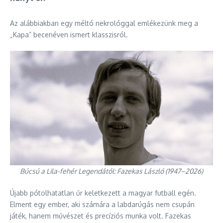
Az alábbiakban egy méltó nekrológgal emlékezünk meg a
„Kapa” becenéven ismert klasszisról.
Búcsú a Lila-fehér Legendától: Fazekas László (1947–2026)
Újabb pótolhatatlan űr keletkezett a magyar futball egén.
Elment egy ember, aki számára a labdarúgás nem csupán
játék, hanem művészet és precíziós munka volt. Fazekas