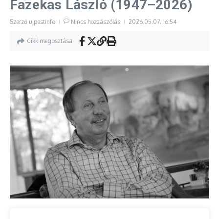
Fazekas László (1947–2026)
Szerző
ujpestinfo
Nincs hozzászólás
2026.05.07.
16:54
Cikk megosztása