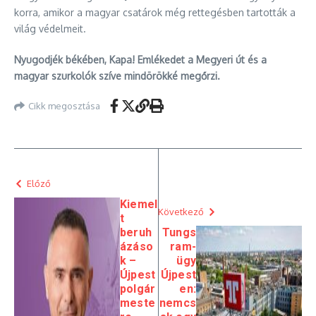
korra, amikor a magyar csatárok még rettegésben tartották a
világ védelmeit.
Nyugodjék békében, Kapa! Emlékedet a Megyeri út és a
magyar szurkolók szíve mindörökké megőrzi.
Cikk megosztása
Előző
Kiemel
Következő
t
beruh
Tungs
ázáso
ram-
k –
ügy
Újpest
Újpest
polgár
en:
meste
nemcs