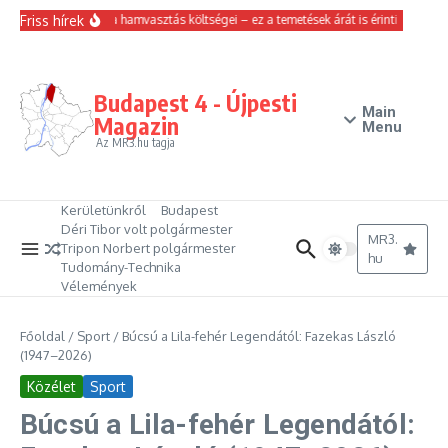
Ugrás a tartalomhoz
Friss hírek
Emelkedtek a hamvasztás költségei – ez a temetések árát is érinti
Magyar
Budapest 4 - Újpesti
Main
Magazin
Menu
Az MR3.hu tagja
Kerületünkről
Budapest
Déri Tibor volt polgármester
MR3.
Tripon Norbert polgármester
hu
Tudomány-Technika
Vélemények
Főoldal
/
Sport
/
Búcsú a Lila-fehér Legendától: Fazekas László
(1947–2026)
Közélet
Sport
Búcsú a Lila-fehér Legendától: