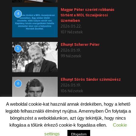
Magyar Péter szerint robbanás
4
történt a MOL tiszaújvárosi
üzemében
2026.05.22.
107 Nézetek
Elhunyt Scherer Péter
5
2026.05.19.
99 Nézetek
Elhunyt Sörös Sándor színművész
6
2026.05.19.
106 Nézetek
A weboldal cookie-kat használ annak érdekében, hogy a lehető
legjobb felhasználói élményt nyújtsa. Amennyiben Ön folytatja a
böngészést a weboldalunkon, azt úgy tekintjük, hogy nincs
kifogása a tőlünk érkező cookie-k fogadása ellen.
Cookie
Copyright © 2026 Budapest 4 - Újpesti Magazin
settings
Elfogadom