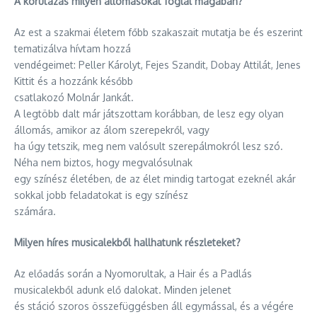
A körutazás milyen állomásokat foglal magában?
Az est a szakmai életem főbb szakaszait mutatja be és eszerint
tematizálva hívtam hozzá
vendégeimet: Peller Károlyt, Fejes Szandit, Dobay Attilát, Jenes
Kittit és a hozzánk később
csatlakozó Molnár Jankát.
A legtöbb dalt már játszottam korábban, de lesz egy olyan
állomás, amikor az álom szerepekről, vagy
ha úgy tetszik, meg nem valósult szerepálmokról lesz szó.
Néha nem biztos, hogy megvalósulnak
egy színész életében, de az élet mindig tartogat ezeknél akár
sokkal jobb feladatokat is egy színész
számára.
Milyen híres musicalekből hallhatunk részleteket?
Az előadás során a Nyomorultak, a Hair és a Padlás
musicalekből adunk elő dalokat. Minden jelenet
és stáció szoros összefüggésben áll egymással, és a végére