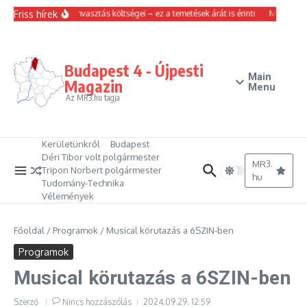
Ugrás a tartalomhoz
Friss hírek
Emelkedtek a hamvasztás költségei – ez a temetések árát is érinti
Magyar Pét
Budapest 4 - Újpesti
Main
Magazin
Menu
Az MR3.hu tagja
Kerületünkről
Budapest
Déri Tibor volt polgármester
MR3.
Tripon Norbert polgármester
hu
Tudomány-Technika
Vélemények
Főoldal
/
Programok
/
Musical körutazás a 6SZIN-ben
Programok
Musical körutazás a 6SZIN-ben
Szerző
Nincs hozzászólás
2024.09.29.
12:59