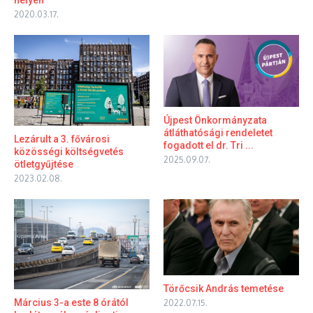
helyen
2020.03.17.
Újpest Önkormányzata
átláthatósági rendeletet
Lezárult a 3. fővárosi
fogadott el dr. Tri ...
közösségi költségvetés
2025.09.07.
ötletgyűjtése
2023.02.08.
Törőcsik András temetése
Március 3-a este 8 órától
2022.07.15.