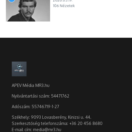
2026.05.19.
106 Nézetek
APEV Média MR3.hu
Nyilvántartási szám: 54471762
Adószám:
55746719-1-27
Székhely: 9093 Lovasberény, Kinizsi u. 44.
Szerkesztőség telefonszáma: +36 20 456 8680
E-mail cím: media@mr3.hu