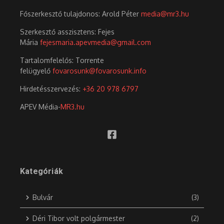
Főszerkesztő tulajdonos: Arold Péter
media@mr3.hu
Szerkesztő asszisztens: Fejes
Mária
fejesmaria.apevmedia@gmail.com
Tartalomfelelős: Torrente
felügyelő
fovarosunk@fovarosunk.info
Hirdetésszervezés:
+36 20 978 6797
APEV Média-
MR3.hu
Kategóriák
Bulvár
(3)
Déri Tibor volt polgármester
(2)