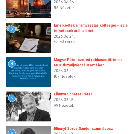
2026.06.26.
56 Nézetek
Emelkedtek a hamvasztás költségei – ez a
3
temetések árát is érinti
2026.06.24.
56 Nézetek
Magyar Péter szerint robbanás történt a
4
MOL tiszaújvárosi üzemében
2026.05.22.
107 Nézetek
Elhunyt Scherer Péter
5
2026.05.19.
99 Nézetek
Elhunyt Sörös Sándor színművész
6