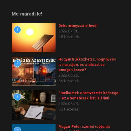
Me maradj le!
Önkormányzati hírlevél
1
2026.07.01.
48 Nézetek
Hogyan trükközhetsz, hogy hűvös
2
is maradjon, és a hálózat se
omoljon össze?
2026.06.26.
56 Nézetek
Emelkedtek a hamvasztás költségei
3
– ez a temetések árát is érinti
2026.06.24.
56 Nézetek
Magyar Péter szerint robbanás
4