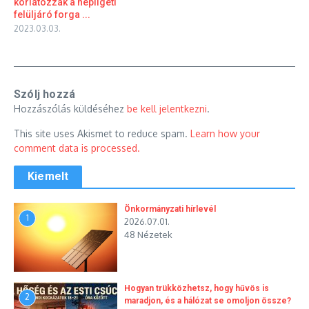
korlátozzák a népligeti
felüljáró forga ...
2023.03.03.
Szólj hozzá
Hozzászólás küldéséhez
be kell jelentkezni
.
This site uses Akismet to reduce spam.
Learn how your
comment data is processed.
Kiemelt
Önkormányzati hírlevél
1
2026.07.01.
48 Nézetek
Hogyan trükközhetsz, hogy hűvös is
2
maradjon, és a hálózat se omoljon össze?