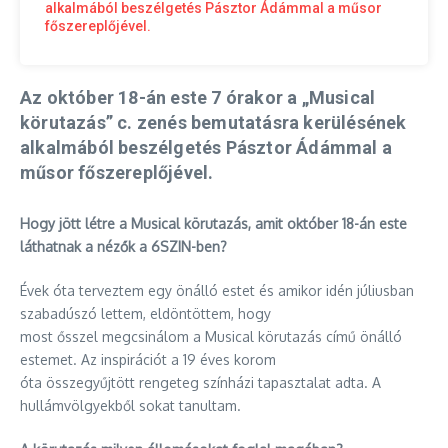
alkalmából beszélgetés Pásztor Ádámmal a műsor
főszereplőjével.
Az október 18-án este 7 órakor a „Musical
körutazás” c. zenés bemutatásra kerülésének
alkalmából beszélgetés Pásztor Ádámmal a
műsor főszereplőjével.
Hogy jött létre a Musical körutazás, amit október 18-án este
láthatnak a nézők a 6SZIN-ben?
Évek óta terveztem egy önálló estet és amikor idén júliusban
szabadúszó lettem, eldöntöttem, hogy
most ősszel megcsinálom a Musical körutazás című önálló
estemet. Az inspirációt a 19 éves korom
óta összegyűjtött rengeteg színházi tapasztalat adta. A
hullámvölgyekből sokat tanultam.