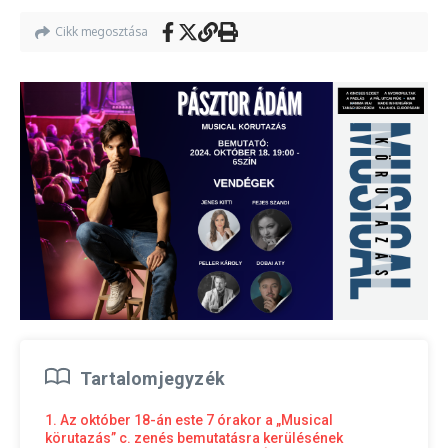
Cikk megosztása
Tartalomjegyzék
1. Az október 18-án este 7 órakor a „Musical
körutazás” c. zenés bemutatásra kerülésének