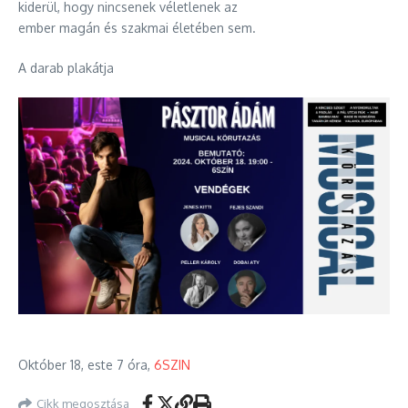
kiderül, hogy nincsenek véletlenek az
ember magán és szakmai életében sem.
A darab plakátja
Október 18, este 7 óra,
6SZIN
Cikk megosztása