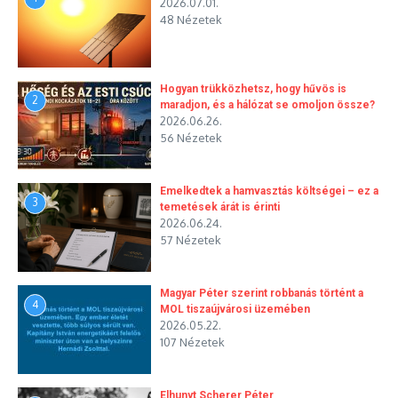
2026.07.01.
48 Nézetek
Hogyan trükközhetsz, hogy hűvös is
2
maradjon, és a hálózat se omoljon össze?
2026.06.26.
56 Nézetek
Emelkedtek a hamvasztás költségei – ez a
3
temetések árát is érinti
2026.06.24.
57 Nézetek
Magyar Péter szerint robbanás történt a
4
MOL tiszaújvárosi üzemében
2026.05.22.
107 Nézetek
Elhunyt Scherer Péter