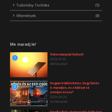
Tudomány-Technika
(5)
Vélemények
(8)
Me maradj le!
Önkormányzati hírlevél
1
2026.07.01.
48 Nézetek
Hogyan trükközhetsz, hogy hűvös
2
is maradjon, és a hálózat se
omoljon össze?
2026.06.26.
56 Nézetek
Emelkedtek a hamvasztás költségei