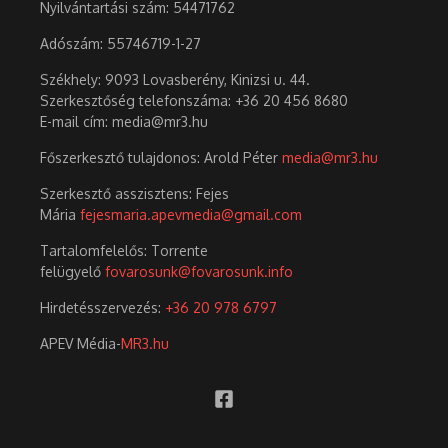
Nyilvántartási szám: 54471762
Adószám:
55746719-1-27
Székhely: 9093 Lovasberény, Kinizsi u. 44.
Szerkesztőség telefonszáma: +36 20 456 8680
E-mail cím: media@mr3.hu
Főszerkesztő tulajdonos: Arold Péter
media@mr3.hu
Szerkesztő asszisztens: Fejes
Mária
fejesmaria.apevmedia@gmail.com
Tartalomfelelős: Torrente
felügyelő
fovarosunk@fovarosunk.info
Hirdetésszervezés:
+36 20 978 6797
APEV Média-
MR3.hu