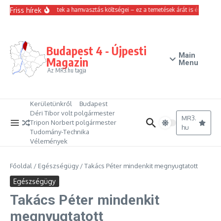
Ugrás a tartalomhoz
Friss hírek
Emelkedtek a hamvasztás költségei – ez a temetések árát is érinti
Ma
Budapest 4 - Újpesti
Main
Magazin
Menu
Az MR3.hu tagja
Kerületünkről
Budapest
Déri Tibor volt polgármester
MR3.
Tripon Norbert polgármester
hu
Tudomány-Technika
Vélemények
Főoldal
/
Egészségügy
/
Takács Péter mindenkit megnyugtatott
Egészségügy
Takács Péter mindenkit
megnyugtatott