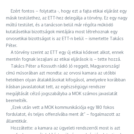
Ezért fontos – folytatta -, hogy ezt a fajta etikai eljárást egy
másik testülethez, az ETT-hez delegálja a törvény. Ez egy nagy
múltú testület, és a tanácson belül már régóta működő
kutatásetikai bizottságok mintájára most létrehoznak egy
orvosetikai bizottságot is az ETT-n belül – ismertette Takács
Péter.
A törvény szerint az ETT egy új etikai kódexet alkot, ennek
mentén fognak lezajlani az etikai eljárások is – tette hozzá.
Takács Péter a Kossuth rádió Jó reggelt, Magyarország!
című műsorában azt mondta: az orvosi kamara az utóbbi
hetekben olyan átalakításokat kifogásol, amelyekre korábban
írásban javaslatokat tett, az egészségügyi rendszer
megújítását célzó jogszabályba a MOK számos javaslatát
beemelték.
„Ezek után vett a MOK kommunikációja egy 180 fokos
fordulatot, és teljes offenzívába ment át” – fogalmazott az
államtitkár.
Hozzátette: a kamara az ügyeleti rendszerről most is azt