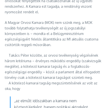
orvosokat fenyegettek ha csatlakoznának az új ügyeleti
rendszerhez. A Kamara ezt tagadja, a rendőrség viszont
nyomozást rendelt el.
A Magyar Orvosi Kamara (MOK) nem szűnik meg, a MOK
tovább folytathatja tevékenységét az új jogszabályi
környezetben is – mondta el a Belügyminisztérium
egészségügyért felelős államtitkára az M1 aktuális csatorna
csütörtök reggeli műsorában.
Takács Péter közölte, az orvosi tevékenység végzésének
három kritériuma – érvényes működési engedély (szakvizsgák
megléte), a kötelező kamarai tagság és a foglalkozás-
egészségügyi engedély – közül a parlament által elfogadott
törvény csak a kötelező kamarai tagságot szünteti meg.
A kötelező kamarai tagság megszüntetésének az volt az
oka, hogy
„az elmúlt időszakban a kamara nem
köztestületként, hanem politikai aktorként