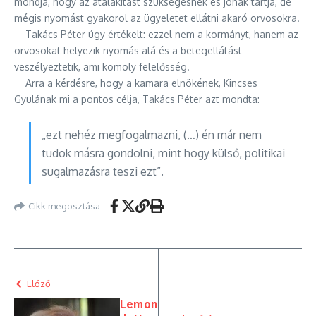
mondja, hogy az átalakítást szükségesnek és jónak tartja, de
mégis nyomást gyakorol az ügyeletet ellátni akaró orvosokra.
Takács Péter úgy értékelt: ezzel nem a kormányt, hanem az
orvosokat helyezik nyomás alá és a betegellátást
veszélyeztetik, ami komoly felelősség.
Arra a kérdésre, hogy a kamara elnökének, Kincses
Gyulának mi a pontos célja, Takács Péter azt mondta:
„ezt nehéz megfogalmazni, (…) én már nem
tudok másra gondolni, mint hogy külső, politikai
sugalmazásra teszi ezt”.
Cikk megosztása
Előző
Lemon