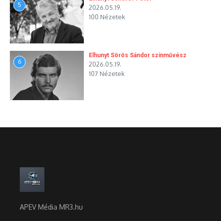
5
2026.05.19.
100 Nézetek
Elhunyt Sörös Sándor színművész
6
2026.05.19.
107 Nézetek
APEV Média MR3.hu