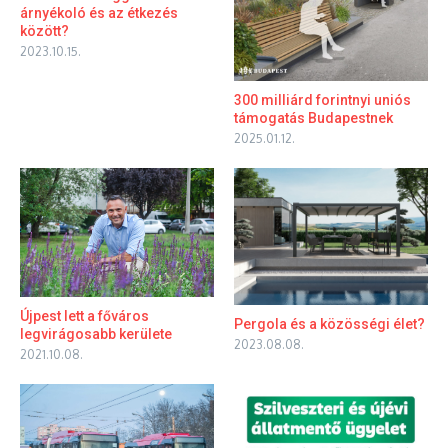
árnyékoló és az étkezés
között?
2023.10.15.
300 milliárd forintnyi uniós
támogatás Budapestnek
2025.01.12.
Újpest lett a főváros
Pergola és a közösségi élet?
legvirágosabb kerülete
2023.08.08.
2021.10.08.