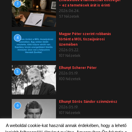
3
– ez a temetések árát is érinti
2026.06.24.
57 Nézetek
Magyar Péter szerint robbanás
4
történt a MOL tiszaújvárosi
üzemében
2026.05.22.
107 Nézetek
Elhunyt Scherer Péter
5
2026.05.19.
100 Nézetek
Elhunyt Sörös Sándor színművész
6
2026.05.19.
107 Nézetek
A weboldal cookie-kat használ annak érdekében, hogy a lehető