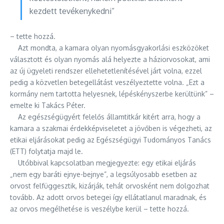
kezdett tevékenykedni”
– tette hozzá.
Azt mondta, a kamara olyan nyomásgyakorlási eszközöket
választott és olyan nyomás alá helyezte a háziorvosokat, ami
az új ügyeleti rendszer ellehetetlenítésével járt volna, ezzel
pedig a közvetlen betegellátást veszélyeztette volna. „Ezt a
kormány nem tartotta helyesnek, lépéskényszerbe kerültünk” –
emelte ki Takács Péter.
Az egészségügyért felelős államtitkár kitért arra, hogy a
kamara a szakmai érdekképviseletet a jövőben is végezheti, az
etikai eljárásokat pedig az Egészségügyi Tudományos Tanács
(ETT) folytatja majd le.
Utóbbival kapcsolatban megjegyezte: egy etikai eljárás
„nem egy baráti ejnye-bejnye”, a legsúlyosabb esetben az
orvost felfüggesztik, kizárják, tehát orvosként nem dolgozhat
tovább. Az adott orvos betegei így ellátatlanul maradnak, és
az orvos megélhetése is veszélybe kerül – tette hozzá.