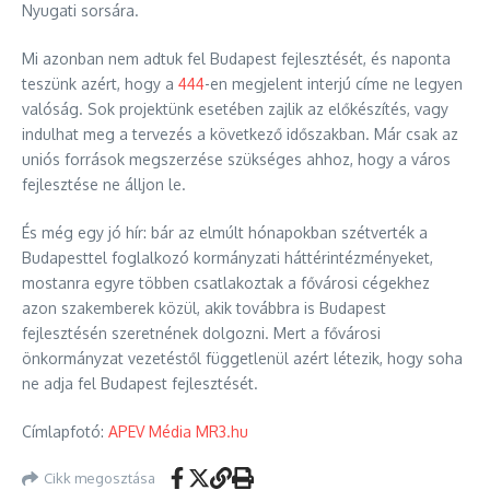
Nyugati sorsára.
Mi azonban nem adtuk fel Budapest fejlesztését, és naponta
teszünk azért, hogy a
444
-en megjelent interjú címe ne legyen
valóság. Sok projektünk esetében zajlik az előkészítés, vagy
indulhat meg a tervezés a következő időszakban. Már csak az
uniós források megszerzése szükséges ahhoz, hogy a város
fejlesztése ne álljon le.
És még egy jó hír: bár az elmúlt hónapokban szétverték a
Budapesttel foglalkozó kormányzati háttérintézményeket,
mostanra egyre többen csatlakoztak a fővárosi cégekhez
azon szakemberek közül, akik továbbra is Budapest
fejlesztésén szeretnének dolgozni. Mert a fővárosi
önkormányzat vezetéstől függetlenül azért létezik, hogy soha
ne adja fel Budapest fejlesztését.
Címlapfotó:
APEV Média MR3.hu
Cikk megosztása