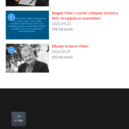
Magyar Péter szerint robbanás történt a
5
MOL tiszaújvárosi üzemében
2026.05.22.
108 Nézetek
Elhunyt Scherer Péter
6
2026.05.19.
100 Nézetek