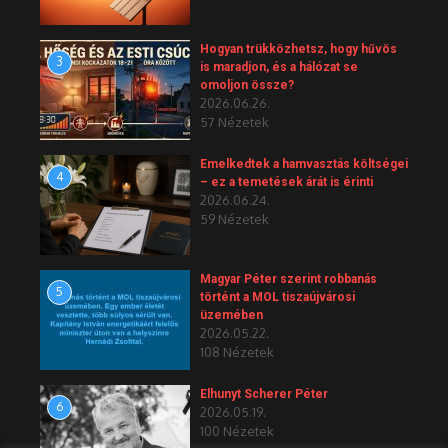
Hogyan trükközhetsz, hogy hűvös
3
is maradjon, és a hálózat se
omoljon össze?
2026.06.26.
57 Nézetek
Emelkedtek a hamvasztás költségei
4
– ez a temetések árát is érinti
2026.06.24.
59 Nézetek
Magyar Péter szerint robbanás
5
történt a MOL tiszaújvárosi
üzemében
2026.05.22.
108 Nézetek
Elhunyt Scherer Péter
6
2026.05.19.
100 Nézetek