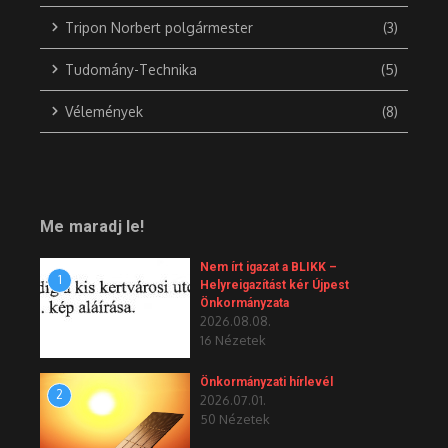
Tripon Norbert polgármester
(3)
Tudomány-Technika
(5)
Vélemények
(8)
Me maradj le!
Nem írt igazat a BLIKK –
1
Helyreigazítást kér Újpest
Önkormányzata
2026.08.08.
16 Nézetek
Önkormányzati hírlevél
2
2026.07.01.
50 Nézetek