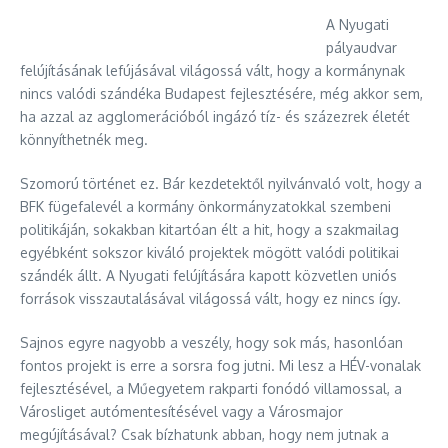
A Nyugati
pályaudvar
felújításának lefújásával világossá vált, hogy a kormánynak
nincs valódi szándéka Budapest fejlesztésére, még akkor sem,
ha azzal az agglomerációból ingázó tíz- és százezrek életét
könnyíthetnék meg.
Szomorú történet ez. Bár kezdetektől nyilvánvaló volt, hogy a
BFK fügefalevél a kormány önkormányzatokkal szembeni
politikáján, sokakban kitartóan élt a hit, hogy a szakmailag
egyébként sokszor kiváló projektek mögött valódi politikai
szándék állt. A Nyugati
felújítására kapott közvetlen uniós
források visszautalásával világossá vált, hogy ez nincs így.
Sajnos egyre nagyobb a veszély, hogy sok más, hasonlóan
fontos projekt is erre a sorsra fog jutni. Mi lesz a HÉV-vonalak
fejlesztésével, a Műegyetem rakparti fonódó villamossal, a
Városliget autómentesítésével vagy a Városmajor
megújításával? Csak bízhatunk abban, hogy nem jutnak a