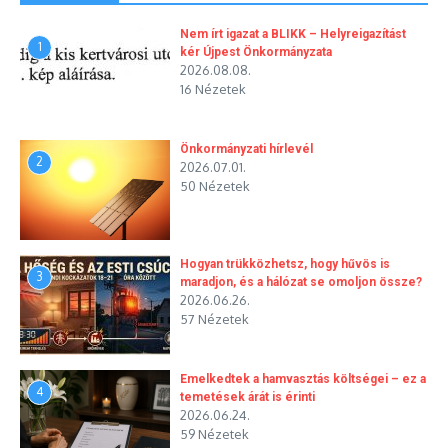
Nem írt igazat a BLIKK – Helyreigazítást
1
kér Újpest Önkormányzata
2026.08.08.
16 Nézetek
Önkormányzati hírlevél
2
2026.07.01.
50 Nézetek
Hogyan trükközhetsz, hogy hűvös is
3
maradjon, és a hálózat se omoljon össze?
2026.06.26.
57 Nézetek
Emelkedtek a hamvasztás költségei – ez a
4
temetések árát is érinti
2026.06.24.
59 Nézetek