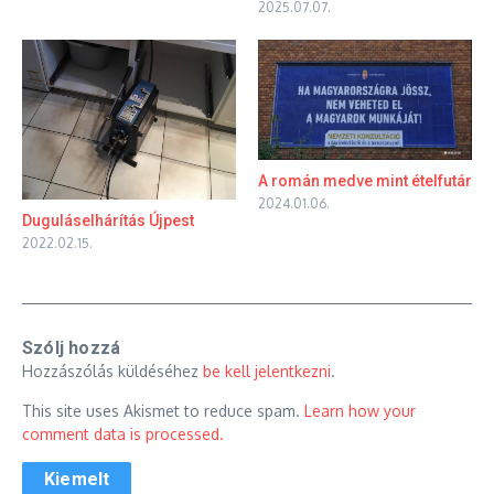
2025.07.07.
A román medve mint ételfutár
2024.01.06.
Duguláselhárítás Újpest
2022.02.15.
Szólj hozzá
Hozzászólás küldéséhez
be kell jelentkezni
.
This site uses Akismet to reduce spam.
Learn how your
comment data is processed.
Kiemelt