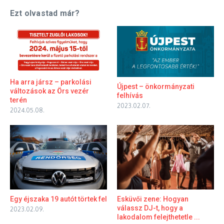
Ezt olvastad már?
Ha arra jársz – parkolási
Újpest – önkormányzati
változások az Örs vezér
felhívás
terén
2023.02.07.
2024.05.08.
Egy éjszaka 19 autót törtek fel
Esküvői zene: Hogyan
válassz DJ-t, hogy a
2023.02.09.
lakodalom felejthetetle ...