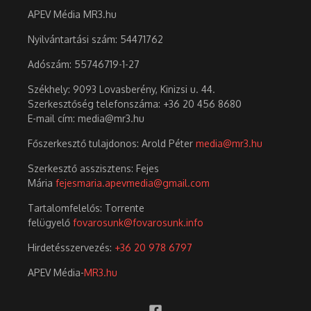
APEV Média MR3.hu
Nyilvántartási szám: 54471762
Adószám:
55746719-1-27
Székhely: 9093 Lovasberény, Kinizsi u. 44.
Szerkesztőség telefonszáma: +36 20 456 8680
E-mail cím: media@mr3.hu
Főszerkesztő tulajdonos: Arold Péter
media@mr3.hu
Szerkesztő asszisztens: Fejes
Mária
fejesmaria.apevmedia@gmail.com
Tartalomfelelős: Torrente
felügyelő
fovarosunk@fovarosunk.info
Hirdetésszervezés:
+36 20 978 6797
APEV Média-
MR3.hu