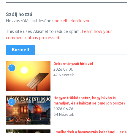
Szólj hozzá
Hozzászólás küldéséhez
be kell jelentkezni
.
This site uses Akismet to reduce spam.
Learn how your
comment data is processed.
Kiemelt
Önkormányzati hírlevél
1
2026.07.01.
47 Nézetek
Hogyan trükközhetsz, hogy hűvös is
2
maradjon, és a hálózat se omoljon össze?
2026.06.26.
54 Nézetek
Emelkedtek a hamvasztás költségei – ez a