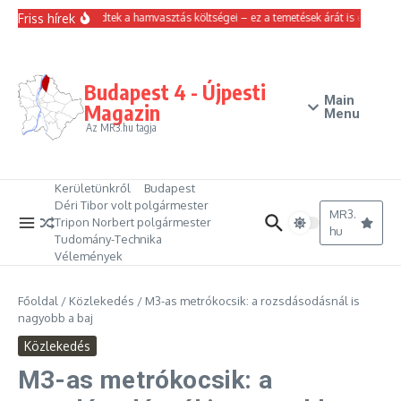
Ugrás a tartalomhoz
Friss hírek
Emelkedtek a hamvasztás költségei – ez a temetések árát is érinti
M
Budapest 4 - Újpesti
Main
Magazin
Menu
Az MR3.hu tagja
Kerületünkről
Budapest
Déri Tibor volt polgármester
MR3.
Tripon Norbert polgármester
hu
Tudomány-Technika
Vélemények
Főoldal
/
Közlekedés
/
M3-as metrókocsik: a rozsdásodásnál is
nagyobb a baj
Közlekedés
M3-as metrókocsik: a