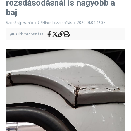
rozsdásodásnál is nagyobb a
baj
Szerző
ujpestinfo
Nincs hozzászólás
2020.01.04.
16:38
Cikk megosztása