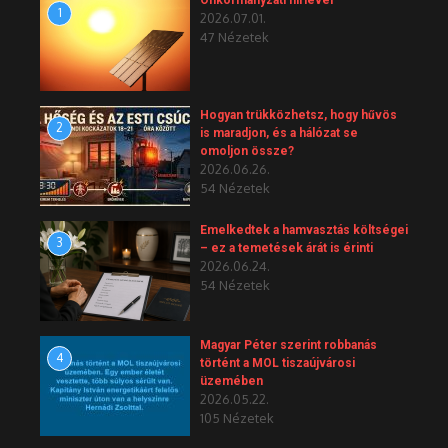
1
2026.07.01.
47 Nézetek
Hogyan trükközhetsz, hogy hűvös
2
is maradjon, és a hálózat se
omoljon össze?
2026.06.26.
54 Nézetek
Emelkedtek a hamvasztás költségei
3
– ez a temetések árát is érinti
2026.06.24.
54 Nézetek
Magyar Péter szerint robbanás
4
történt a MOL tiszaújvárosi
üzemében
2026.05.22.
105 Nézetek