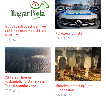
A budapesti posták, amiket
bezárnak november 11-étől –
Körözési toplista
A kerület ...
2024.03.24.
2022.10.31.
Cikk arról, hogyan
robbantotta fel Amerika az
Északi Áramlat veze ...
Muszlim temető épülhet
Budapesten
2023.02.14.
2024.01.07.