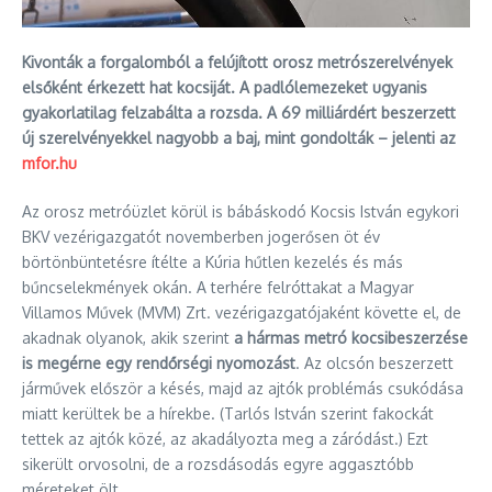
Kivonták a forgalomból a felújított orosz metrószerelvények
elsőként érkezett hat kocsiját. A padlólemezeket ugyanis
gyakorlatilag felzabálta a rozsda. A 69 milliárdért beszerzett
új szerelvényekkel nagyobb a baj, mint gondolták – jelenti az
mfor.hu
Az orosz metróüzlet körül is bábáskodó Kocsis István egykori
BKV vezérigazgatót novemberben jogerősen öt év
börtönbüntetésre ítélte a Kúria hűtlen kezelés és más
bűncselekmények okán. A terhére felróttakat a Magyar
Villamos Művek (MVM) Zrt. vezérigazgatójaként követte el, de
akadnak olyanok, akik szerint
a hármas metró kocsibeszerzése
is megérne egy rendőrségi nyomozást
. Az olcsón beszerzett
járművek először a késés, majd az ajtók problémás csukódása
miatt kerültek be a hírekbe. (Tarlós István szerint fakockát
tettek az ajtók közé, az akadályozta meg a záródást.) Ezt
sikerült orvosolni, de a rozsdásodás egyre aggasztóbb
méreteket ölt.