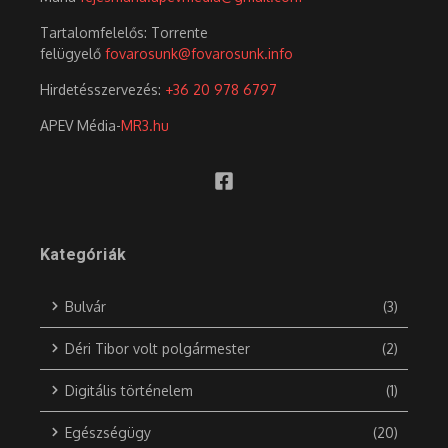
Tartalomfelelős: Torrente
felügyelő
fovarosunk@fovarosunk.info
Hirdetésszervezés:
+36 20 978 6797
APEV Média-
MR3.hu
Kategóriák
Bulvár
(3)
Déri Tibor volt polgármester
(2)
Digitális történelem
(1)
Egészségügy
(20)