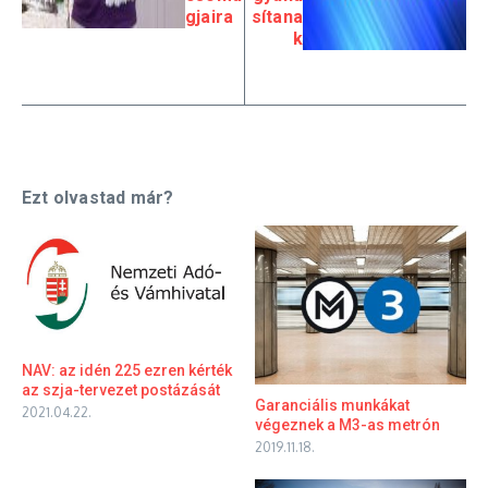
gjaira
sítana
k
Ezt olvastad már?
NAV: az idén 225 ezren kérték
az szja-tervezet postázását
Garanciális munkákat
2021.04.22.
végeznek a M3-as metrón
2019.11.18.