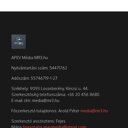
APEV Média MR3.hu
Nyilvántartási szám: 54471762
Adószám:
55746719-1-27
Székhely: 9093 Lovasberény, Kinizsi u. 44.
Szerkesztőség telefonszáma: +36 20 456 8680
E-mail cím: media@mr3.hu
Főszerkesztő tulajdonos: Arold Péter
media@mr3.hu
Szerkesztő asszisztens: Fejes
Mária
fejesmaria.apevmedia@gmail.com