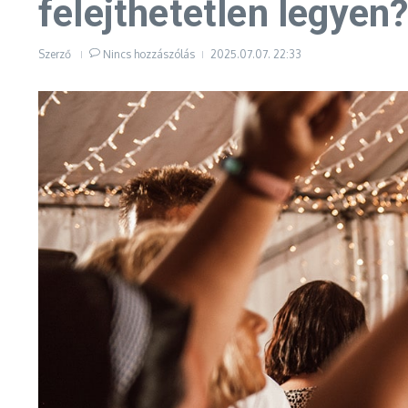
felejthetetlen legyen
Szerző
Nincs hozzászólás
2025.07.07.
22:33