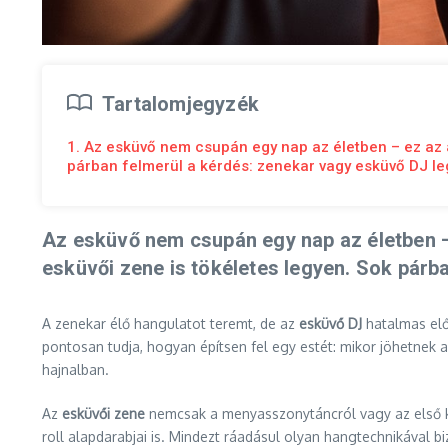
Tartalomjegyzék
1. Az esküvő nem csupán egy nap az életben – ez az 
párban felmerül a kérdés: zenekar vagy esküvő DJ l
Az esküvő nem csupán egy nap az életben –
esküvői zene is tökéletes legyen. Sok párb
A zenekar élő hangulatot teremt, de az
esküvő DJ
hatalmas előn
pontosan tudja, hogyan építsen fel egy estét: mikor jöhetnek a
hajnalban.
Az
esküvői zene
nemcsak a menyasszonytáncról vagy az első köz
roll alapdarabjai is. Mindezt ráadásul olyan hangtechnikával b