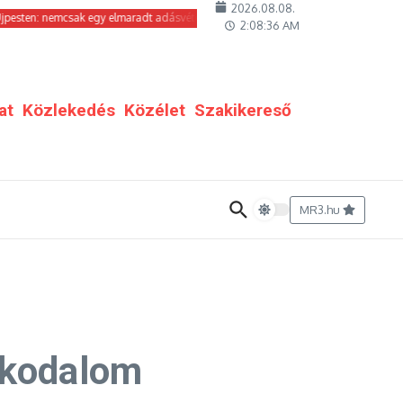
2026.08.08.
nemcsak egy elmaradt adásvételről van szó
Kreatív sarok és szakértői bemuta
2:08:38 AM
at
Közlekedés
Közélet
Szakikereső
MR3.hu
akodalom