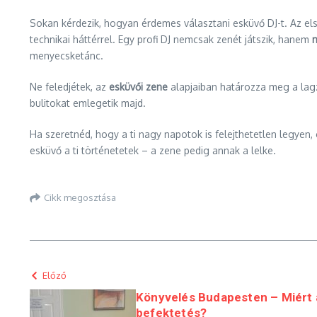
Sokan kérdezik, hogyan érdemes választani esküvő DJ-t. Az el
technikai háttérrel. Egy profi DJ nemcsak zenét játszik, hanem
m
menyecsketánc.
Ne feledjétek, az
esküvői zene
alapjaiban határozza meg a lagz
bulitokat emlegetik majd.
Ha szeretnéd, hogy a ti nagy napotok is felejthetetlen legyen,
esküvő a ti történetetek – a zene pedig annak a lelke.
Cikk megosztása
Előző
Könyvelés Budapesten – Miért a
befektetés?