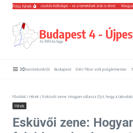
Ugrás a tartalomhoz
Friss hírek
melkedtek a hamvasztás költségei – ez a temetések árát is érinti
Magyar Péter s
Budapest 4 - Újpes
Az MR3.hu tagja
Kerületünkről
Budapest
Déri Tibor volt polgármester
Főoldal
/
Hírek
/
Esküvői zene: Hogyan válassz DJ-t, hogy a lakodal
Hírek
Esküvői zene: Hogyan