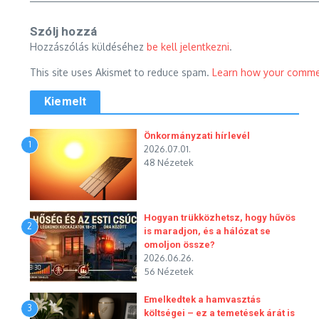
Szólj hozzá
Hozzászólás küldéséhez
be kell jelentkezni
.
This site uses Akismet to reduce spam.
Learn how your commen
Kiemelt
Önkormányzati hírlevél
1
2026.07.01.
48 Nézetek
Hogyan trükközhetsz, hogy hűvös
2
is maradjon, és a hálózat se
omoljon össze?
2026.06.26.
56 Nézetek
Emelkedtek a hamvasztás
3
költségei – ez a temetések árát is