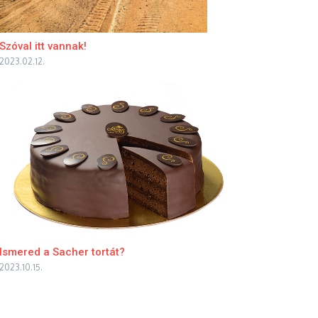
Szóval itt vannak!
2023.02.12.
Ismered a Sacher tortát?
2023.10.15.