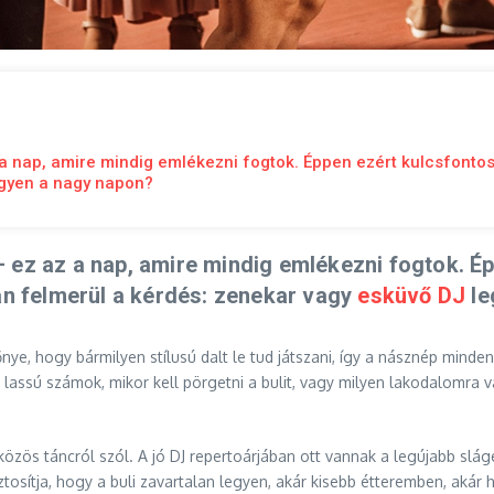
a nap, amire mindig emlékezni fogtok. Éppen ezért kulcsfontos
egyen a nagy napon?
 ez az a nap, amire mindig emlékezni fogtok. É
an felmerül a kérdés: zenekar vagy
esküvő DJ
le
ye, hogy bármilyen stílusú dalt le tud játszani, így a násznép minden
 lassú számok, mikor kell pörgetni a bulit, vagy milyen lakodalomra v
ös táncról szól. A jó DJ repertoárjában ott vannak a legújabb sláge
iztosítja, hogy a buli zavartalan legyen, akár kisebb étteremben, aká