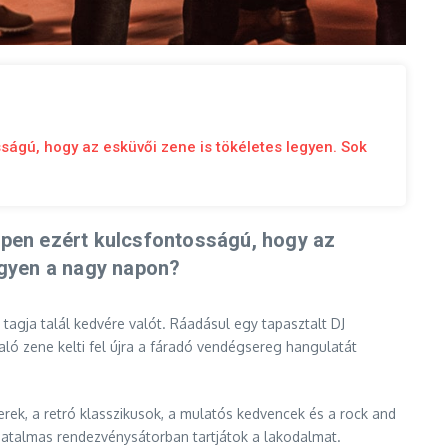
ságú, hogy az esküvői zene is tökéletes legyen. Sok
ppen ezért kulcsfontosságú, hogy az
gyen a nagy napon?
 tagja talál kedvére valót. Ráadásul egy tapasztalt DJ
aló zene kelti fel újra a fáradó vendégsereg hangulatát
rek, a retró klasszikusok, a mulatós kedvencek és a rock and
r hatalmas rendezvénysátorban tartjátok a lakodalmat.