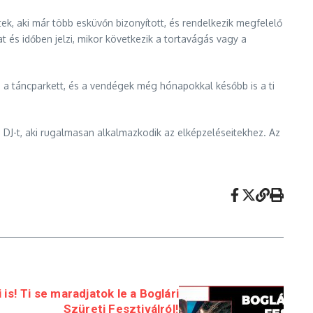
k, aki már több esküvőn bizonyított, és rendelkezik megfelelő
at és időben jelzi, mikor következik a tortavágás vagy a
 a táncparkett, és a vendégek még hónapokkal később is a ti
 DJ-t, aki rugalmasan alkalmazkodik az elképzeléseitekhez. Az
is! Ti se maradjatok le a Boglári
Szüreti Fesztiválról!