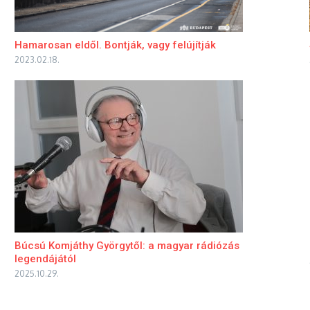
Hamarosan eldől. Bontják, vagy felújítják
2023.02.18.
Búcsú Komjáthy Györgytől: a magyar rádiózás
legendájától
2025.10.29.