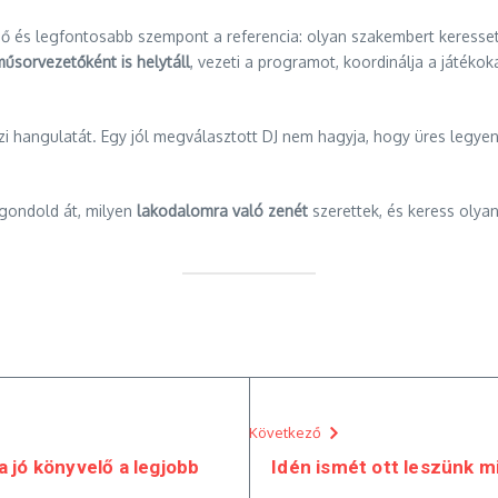
ső és legfontosabb szempont a referencia: olyan szakembert keressete
űsorvezetőként is helytáll
, vezeti a programot, koordinálja a játékok
i hangulatát. Egy jól megválasztott DJ nem hagyja, hogy üres legyen
 gondold át, milyen
lakodalomra való zenét
szerettek, és keress olyan
Következő
 jó könyvelő a legjobb
Idén ismét ott leszünk mi 