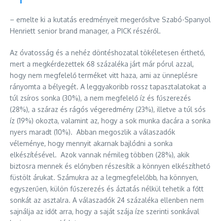
– emelte ki a kutatás eredményeit megerősítve Szabó-Spanyol
Henriett senior brand manager, a PICK részéről.
Az óvatosság és a nehéz döntéshozatal tökéletesen érthető,
mert a megkérdezettek 68 százaléka járt már pórul azzal,
hogy nem megfelelő terméket vitt haza, ami az ünneplésre
rányomta a bélyegét. A leggyakoribb rossz tapasztalatokat a
túl zsíros sonka (30%), a nem megfelelő íz és fűszerezés
(28%), a száraz és rágós végeredmény (23%), illetve a túl sós
íz (19%) okozta, valamint az, hogy a sok munka dacára a sonka
nyers maradt (10%). Abban megoszlik a válaszadók
véleménye, hogy mennyit akarnak bajlódni a sonka
elkészítésével. Azok vannak némileg többen (28%), akik
biztosra mennek és előnyben részesítik a könnyen elkészíthető
füstölt árukat. Számukra az a legmegfelelőbb, ha könnyen,
egyszerűen, külön fűszerezés és áztatás nélkül tehetik a főtt
sonkát az asztalra. A válaszadók 24 százaléka ellenben nem
sajnálja az időt arra, hogy a saját szája íze szerinti sonkával