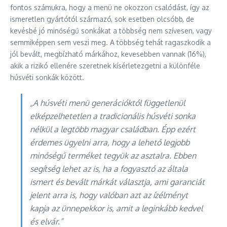
fontos számukra, hogy a menü ne okozzon csalódást, így az
ismeretlen gyártótól származó, sok esetben olcsóbb, de
kevésbé jó minőségű sonkákat a többség nem szívesen, vagy
semmiképpen sem veszi meg. A többség tehát ragaszkodik a
jól bevált, megbízható márkához, kevesebben vannak (16%),
akik a rizikó ellenére szeretnek kísérletezgetni a különféle
húsvéti sonkák között.
„A húsvéti menü generációktól függetlenül
elképzelhetetlen a tradicionális húsvéti sonka
nélkül a legtöbb magyar családban. Épp ezért
érdemes ügyelni arra, hogy a lehető legjobb
minőségű terméket tegyük az asztalra. Ebben
segítség lehet az is, ha a fogyasztó az általa
ismert és bevált márkát választja, ami garanciát
jelent arra is, hogy valóban azt az ízélményt
kapja az ünnepekkor is, amit a leginkább kedvel
és elvár.”