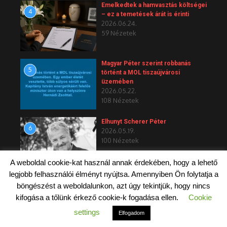
Emelkedtek a hamvasztás költségei
4
– ez a temetések árát is érinti
2026.06.24.
59 Nézetek
Magyar Péter szerint robbanás
5
történt a MOL tiszaújvárosi
üzemében
2026.05.22.
108 Nézetek
Elhunyt Scherer Péter
6
2026.05.19.
100 Nézetek
A weboldal cookie-kat használ annak érdekében, hogy a lehető
legjobb felhasználói élményt nyújtsa. Amennyiben Ön folytatja a
böngészést a weboldalunkon, azt úgy tekintjük, hogy nincs
kifogása a tőlünk érkező cookie-k fogadása ellen.
Cookie
Copyright © 2026 Budapest 4 - Újpesti Magazin
settings
Elfogadom