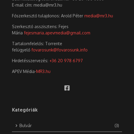
E-mail cím: media@mr3.hu
Főszerkesztő tulajdonos: Arold Péter
media@mr3.hu
Szerkesztő asszisztens: Fejes
Mária
fejesmaria.apevmedia@gmail.com
Tartalomfelelős: Torrente
felügyelő
fovarosunk@fovarosunk.info
Hirdetésszervezés:
+36 20 978 6797
APEV Média-
MR3.hu
Kategóriák
Bulvár
(3)