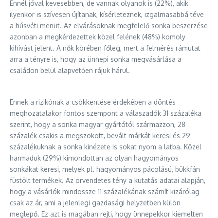
Ennél jóval kevesebben, de vannak olyanok is (22%), akik
ilyenkor is szívesen újítanak, kísérleteznek, izgalmasabbá téve
a húsvéti menüt. Az elvárásoknak megfelelő sonka beszerzése
azonban a megkérdezettek közel felének (48%) komoly
kihívást jelent. A nők körében főleg, mert a felmérés rámutat
arra a tényre is, hogy az ünnepi sonka megvásárlása a
családon belül alapvetően rájuk hárul.
Ennek a rizikónak a csökkentése érdekében a döntés
meghozatalakor fontos szempont a válaszadók 31 százaléka
szerint, hogy a sonka magyar gyártótól származzon, 28
százalék csakis a megszokott, bevált márkát keresi és 29
százalékuknak a sonka kinézete is sokat nyom a latba. Közel
harmaduk (29%) kimondottan az olyan hagyományos
sonkákat keresi, melyek pl. hagyományos pácolású, bükkfán
füstölt termékek. Az örvendetes tény a kutatás adatai alapján,
hogy a vásárlók mindössze 11 százalékának számít kizárólag
csak az ár, ami a jelenlegi gazdasági helyzetben külön
meglepő. Ez azt is magában rejti, hogy ünnepekkor kiemelten