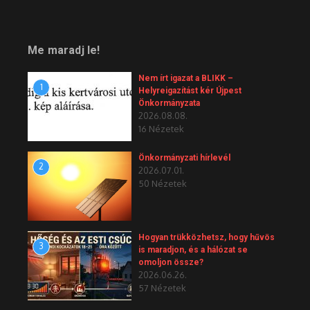
Me maradj le!
Nem írt igazat a BLIKK –
1
Helyreigazítást kér Újpest
Önkormányzata
2026.08.08.
16 Nézetek
Önkormányzati hírlevél
2
2026.07.01.
50 Nézetek
Hogyan trükközhetsz, hogy hűvös
3
is maradjon, és a hálózat se
omoljon össze?
2026.06.26.
57 Nézetek