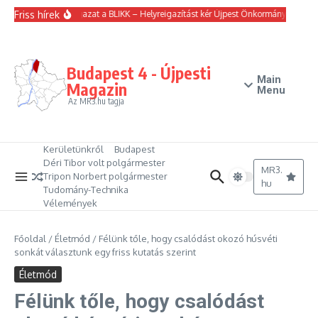
Ugrás a tartalomhoz
Friss hírek
Nem írt igazat a BLIKK – Helyreigazítást kér Újpest Önkormányzata
E
Budapest 4 - Újpesti
Main
Magazin
Menu
Az MR3.hu tagja
Kerületünkről
Budapest
Déri Tibor volt polgármester
MR3.
Tripon Norbert polgármester
hu
Tudomány-Technika
Vélemények
Főoldal
/
Életmód
/
Félünk tőle, hogy csalódást okozó húsvéti
sonkát választunk egy friss kutatás szerint
Életmód
Félünk tőle, hogy csalódást