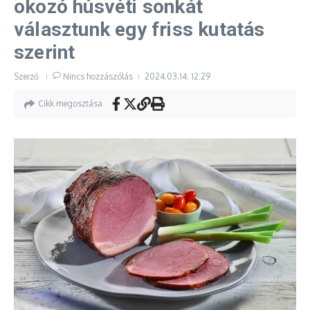
okozó húsvéti sonkát
választunk egy friss kutatás
szerint
Szerző
Nincs hozzászólás
2024.03.14.
12:29
Cikk megosztása