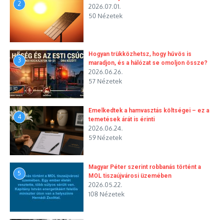
2
2026.07.01.
50 Nézetek
Hogyan trükközhetsz, hogy hűvös is
3
maradjon, és a hálózat se omoljon össze?
2026.06.26.
57 Nézetek
Emelkedtek a hamvasztás költségei – ez a
4
temetések árát is érinti
2026.06.24.
59 Nézetek
Magyar Péter szerint robbanás történt a
5
MOL tiszaújvárosi üzemében
2026.05.22.
108 Nézetek