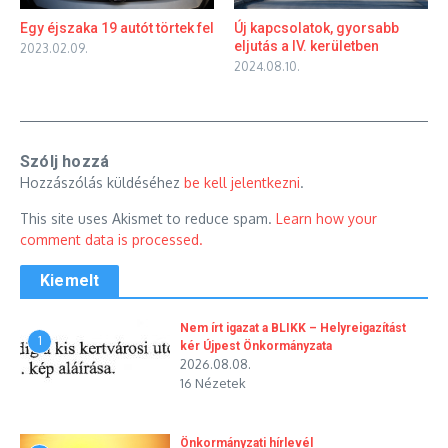
Egy éjszaka 19 autót törtek fel
Új kapcsolatok, gyorsabb
eljutás a IV. kerületben
2023.02.09.
2024.08.10.
Szólj hozzá
Hozzászólás küldéséhez
be kell jelentkezni
.
This site uses Akismet to reduce spam.
Learn how your
comment data is processed.
Kiemelt
Nem írt igazat a BLIKK – Helyreigazítást
1
kér Újpest Önkormányzata
2026.08.08.
16 Nézetek
Önkormányzati hírlevél