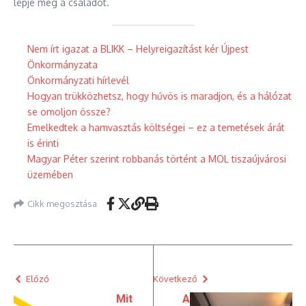
lepje meg a családot.
Nem írt igazat a BLIKK – Helyreigazítást kér Újpest
Önkormányzata
Önkormányzati hírlevél
Hogyan trükközhetsz, hogy hűvös is maradjon, és a hálózat
se omoljon össze?
Emelkedtek a hamvasztás költségei – ez a temetések árát
is érinti
Magyar Péter szerint robbanás történt a MOL tiszaújvárosi
üzemében
Cikk megosztása
Előző
Következő
Mit
A