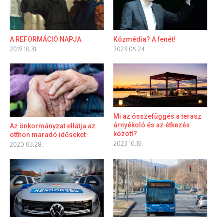
A REFORMÁCIÓ NAPJA
Közmédia? A fenét!
2019.10.31.
2023.05.24.
Mi az összefüggés a terasz
árnyékoló és az étkezés
Az önkormányzat ellátja az
között?
otthon maradó időseket
2023.10.15.
2020.03.28.