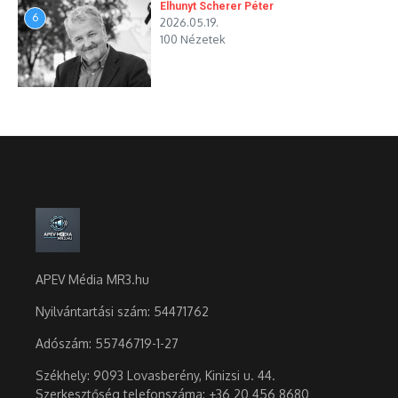
Elhunyt Scherer Péter
6
2026.05.19.
100 Nézetek
APEV Média MR3.hu
Nyilvántartási szám: 54471762
Adószám:
55746719-1-27
Székhely: 9093 Lovasberény, Kinizsi u. 44.
Szerkesztőség telefonszáma: +36 20 456 8680